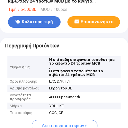
κιβωτίων 24 τρόπων MCB με το κινητό
υποστήριγμα
Τιμή：5-50USD
MOQ：100pcs
Καλύτερη τιμή
Επικοινωνήστε
Περιγραφή Προϊόντων
Η επίπεδη επιφάνεια τοποθέτησε
το κιβώτιο 24 τρόπων MCB
Υψηλό φως
,
Η επιφάνεια τοποθέτησε το
κιβώτιο 24 τρόπων MCB
Όροι πληρωμής
L/C, D/P, T/T
Αριθμό μοντέλου
Εκροή του BE
Δυνατότητα
400000pcs/month
προσφοράς
Μάρκα
YOULIKE
Πιστοποίηση
CCC, CE
Δείτε περισσότερων