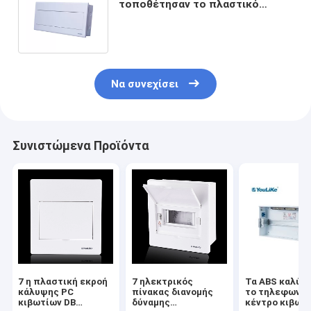
τοποθέτησαν το πλαστικό
κιβωτίων 24 τρόπων MCB με το
κινητό υποστήριγμα
Να συνεχίσει
Συνιστώμενα Προϊόντα
7 η πλαστική εκροή
7 ηλεκτρικός
Τα ABS καλύπ
κάλυψης PC
πίνακας διανομής
το τηλεφωνικ
κιβωτίων DB
δύναμης
κέντρο κιβωτ