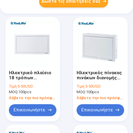
Δώστε τις απαιτήσεις σας
Ηλεκτρικό πλαίσιο
Ηλεκτρικός πίνακας
18 τρόπων
πινάκων διανομής
ηλεκτρικό διανομής
ενιαίας φάσης,
Τιμή:
5-50USD
Τιμή:
5-50USD
πλαστικό κιβωτίων
υπαίθριο πλαίσιο
MOQ:
100pcs
MOQ:
100pcs
διανομής κιβωτίων
συνδέσεων 15
ηλεκτρικό
τρόπος
Λάβετε την πιο πρόσφατη τιμή
Λάβετε την πιο πρόσφατη τιμή
Επικοινωνήστε
Επικοινωνήστε