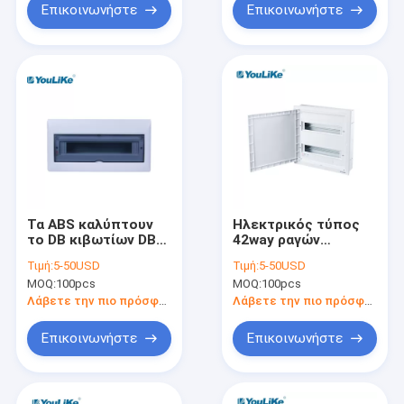
Επικοινωνήστε
Επικοινωνήστε
Τα ABS καλύπτουν
Ηλεκτρικός τύπος
το DB κιβωτίων DB
42way ραγών
18 τρόπων
πινάκων DIN
Τιμή:
5-50USD
Τιμή:
5-50USD
διανομής χαμηλής
MOQ:
100pcs
MOQ:
100pcs
τάσης MCB
Λάβετε την πιο πρόσφατη τιμή
Λάβετε την πιο πρόσφατη τιμή
Επικοινωνήστε
Επικοινωνήστε