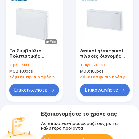
Το Συμβούλιο
Λευκοί ηλεκτρικοί
Πολιτιστικής
πίνακες διανομής
Συνεργασίας
ΙΣΧΙΩΝ, αντι
Τιμή:
5-50USD
Τιμή:
5-50USD
επικυρωμένο στο
παραμόρφωση
MOQ:
100pcs
MOQ:
100pcs
ίδιο επίπεδο
κιβωτίων
τοποθέτησε τη
συνδέσεων
Λάβετε την πιο πρόσφατη τιμή
Λάβετε την πιο πρόσφατη τιμή
χαμηλή τάση
καλωδίων
κιβωτίων 32way
Επικοινωνήστε
Επικοινωνήστε
διακοπτών ραγών
DIN
Εξοικονομήστε το χρόνο σας
Ας επικοινωνήσουμε μαζί σας με τα
καλύτερα προϊόντα.