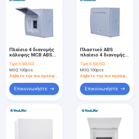
Πλαίσιο 4 διανομής
Πλαστικό ABS
κάλυψης MCB ABS
πλαίσιο 4 διανομής
ηλεκτρικό MCB
πορτών MCB
Τιμή:
5-50USD
Τιμή:
5-50USD
κιβώτιο τρόπων με
ηλεκτρικό
MOQ:
100pcs
MOQ:
100pcs
το διαφανές
καταναλωτική
παράθυρο
μονάδα τρόπων
Λάβετε την πιο πρόσφατη τιμή
Λάβετε την πιο πρόσφατη τιμή
εσωτερική
Επικοινωνήστε
Επικοινωνήστε
Σπίτι
προϊόντα
Σχετικά με εμάς