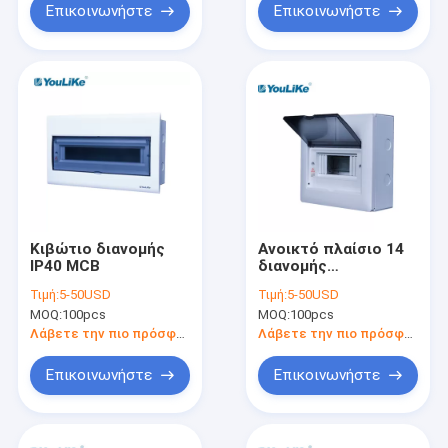
Επικοινωνήστε
Επικοινωνήστε
Κιβώτιο διανομής
Ανοικτό πλαίσιο 14
IP40 MCB
διανομής
εγκατάστασης MCB
Τιμή:
5-50USD
Τιμή:
5-50USD
επιφάνεια τρόπων
MOQ:
100pcs
MOQ:
100pcs
που τοποθετείται
Λάβετε την πιο πρόσφατη τιμή
Λάβετε την πιο πρόσφατη τιμή
Επικοινωνήστε
Επικοινωνήστε