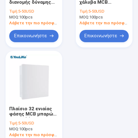
διανομής δύναμης
χάλυβα MCB
Κιβώτιο διανομής πολυμέσων
επιφάνειας 18way
υπόλοιπου κόσμου,
Τιμή:
5-50USD
Τιμή:
5-50USD
IP40 αδιάβροχη
κιβώτιο 32 τρόπων
MOQ:
Περίφραξη πινάκων διανομής
100pcs
MOQ:
100pcs
MCB με την
αδιαφανή κάλυψη
Λάβετε την πιο πρόσφατη τιμή
Λάβετε την πιο πρόσφατη τιμή
Υπαίθρια επιτροπή διανομής δύναμης
Επικοινωνήστε
Επικοινωνήστε
Ισοδυναμικό κιβώτιο
Πλαίσιο 32 ενιαίας
φάσης MCB μπαρών
τροφοδότησης
Τιμή:
5-50USD
χαλκού τρόπος
MOQ:
100pcs
αδιάβροχος με την
κάλυψη ΙΣΧΊΩΝ
Λάβετε την πιο πρόσφατη τιμή