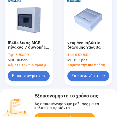
IP40 υλικός MCB
ντυμένο κιβώτιο
πίνακας 7 διανομής
διανομής χάλυβα
ABS επιφάνεια
MCB 1.0mm σκόνη,
Τιμή:
5-50USD
Τιμή:
5-50USD
κιβωτίων τρόπων
μικροσκοπικό
MOQ:
100pcs
MOQ:
100pcs
TPN MCB που
κιβώτιο διακοπτών
τοποθετείται
Λάβετε την πιο πρόσφατη τιμή
Λάβετε την πιο πρόσφατη τιμή
Επικοινωνήστε
Επικοινωνήστε
Εξοικονομήστε το χρόνο σας
Ας επικοινωνήσουμε μαζί σας με τα
καλύτερα προϊόντα.