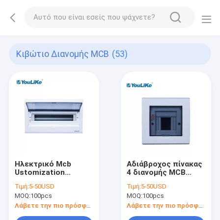
Κιβώτιο Διανομής MCB
(53)
Ηλεκτρικό Mcb
Αδιάβροχος πίνακας
Ustomization
4 διανομής MCB
εναλλασσόμενου
τρόπος
Τιμή:
5-50USD
Τιμή:
5-50USD
ρεύματος Distribut
MOQ:
100pcs
MOQ:
100pcs
δύναμης διανομής
κιβώτιο διανομής
Λάβετε την πιο πρόσφατη τιμή
Λάβετε την πιο πρόσφατη τιμή
εξοπλισμού μικρό