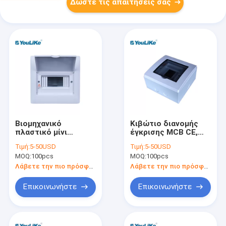
Δώστε τις απαιτήσεις σας
Βιομηχανικό
Κιβώτιο διανομής
πλαστικό μίνι
έγκρισης MCB CE,
κιβώτιο διακοπτών,
υψηλή ασφάλεια
Τιμή:
5-50USD
Τιμή:
5-50USD
πίνακας διανομής 40
κιβωτίων DB
MOQ:
100pcs
MOQ:
100pcs
τρόπων
δύναμης με το
διαφανές παράθυρο
Λάβετε την πιο πρόσφατη τιμή
Λάβετε την πιο πρόσφατη τιμή
Επικοινωνήστε
Επικοινωνήστε