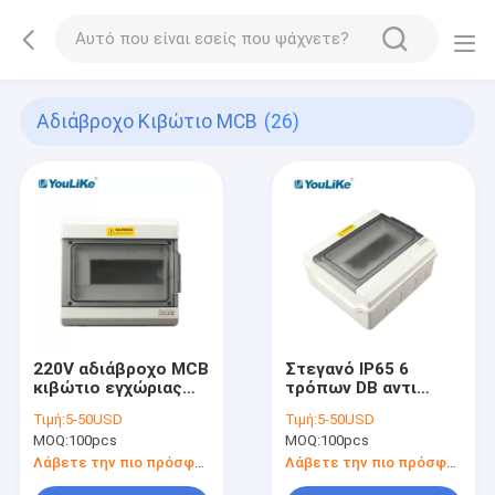
Αδιάβροχο Κιβώτιο MCB
(26)
220V αδιάβροχο MCB
Στεγανό IP65 6
κιβώτιο εγχώριας
τρόπων DB αντι
χρήσης, αδιάβροχο
παραμόρφωση
Τιμή:
5-50USD
Τιμή:
5-50USD
πλαίσιο συνδέσεων
ασφάλειας κιβωτίων
MOQ:
100pcs
MOQ:
100pcs
18 τρόποι
υψηλή
εσωτερικοί
Λάβετε την πιο πρόσφατη τιμή
Λάβετε την πιο πρόσφατη τιμή