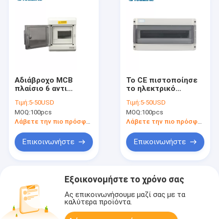
Αδιάβροχο MCB
Το CE πιστοποίησε
πλαίσιο 6 αντι
το ηλεκτρικό
αποχρωματισμού
κιβώτιο DB 18
Τιμή:
5-50USD
Τιμή:
5-50USD
τρόπος με την
τρόπων για την
MOQ:
100pcs
MOQ:
100pcs
πιστοποίηση
κατοικία Shell
Συμβούλιο
διακοπτών
Λάβετε την πιο πρόσφατη τιμή
Λάβετε την πιο πρόσφατη τιμή
Πολιτιστικής
Συνεργασίας
Επικοινωνήστε
Επικοινωνήστε
Εξοικονομήστε το χρόνο σας
Ας επικοινωνήσουμε μαζί σας με τα
καλύτερα προϊόντα.