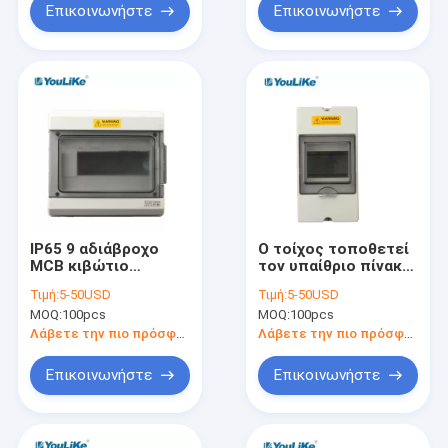
Επικοινωνήστε
Επικοινωνήστε
IP65 9 αδιάβροχο
Ο τοίχος τοποθετεί
MCB κιβώτιο
τον υπαίθριο πίνακα
τρόπων, υπαίθριο
4 τρόπος IP65
Τιμή:
5-50USD
Τιμή:
5-50USD
ηλεκτρικό κιβώτιο
διανομής MCB
MOQ:
100pcs
MOQ:
100pcs
συνδέσεων με το
αδιάβροχος
διαφανές παράθυρο
Λάβετε την πιο πρόσφατη τιμή
Λάβετε την πιο πρόσφατη τιμή
Επικοινωνήστε
Επικοινωνήστε