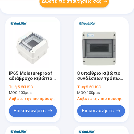
Δώστε τις απαιτήσεις σας
IP65 Moistureproof
8 υπαίθριο κιβώτιο
αδιάβροχο κιβώτιο
συνδέσεων τρόπων
MCB, αδιάβροχο
MCB αδιάβροχο IP65
Τιμή:
5-50USD
Τιμή:
5-50USD
κιβώτιο συνδέσεων
για το διακόπτη
MOQ:
100pcs
MOQ:
100pcs
5 τρόπων
Λάβετε την πιο πρόσφατη τιμή
Λάβετε την πιο πρόσφατη τιμή
Επικοινωνήστε
Επικοινωνήστε