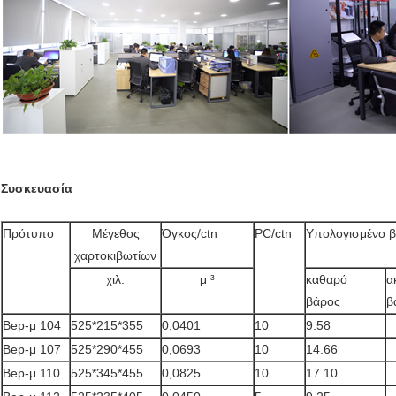
Συσκευασία
Πρότυπο
Μέγεθος
Όγκος/ctn
PC/ctn
Υπολογισμένο β
χαρτοκιβωτίων
χιλ.
μ ³
καθαρό
α
βάρος
β
Bep-μ 104
525*215*355
0,0401
10
9.58
Bep-μ 107
525*290*455
0,0693
10
14.66
Bep-μ 110
525*345*455
0,0825
10
17.10