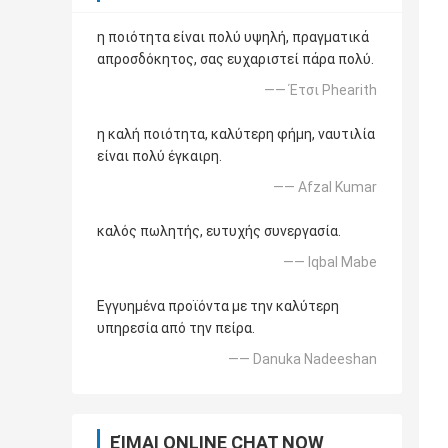
η ποιότητα είναι πολύ υψηλή, πραγματικά
απροσδόκητος, σας ευχαριστεί πάρα πολύ.
—— Έτσι Phearith
η καλή ποιότητα, καλύτερη φήμη, ναυτιλία
είναι πολύ έγκαιρη.
—— Afzal Kumar
καλός πωλητής, ευτυχής συνεργασία.
—— Iqbal Mabe
Εγγυημένα προϊόντα με την καλύτερη
υπηρεσία από την πείρα.
—— Danuka Nadeeshan
ΕΊΜΑΙ ONLINE CHAT NOW