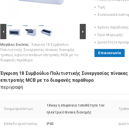
Τιμή:
Συσκευασία λεπτο
Χρόνος παράδοσης
Όροι πληρωμής:
Δυνατότητα προσφ
Μεγάλες Εικόνας :
Έγκριση 18 Συμβούλιο
Πολιτιστικής Συνεργασίας πίνακας διανομής
Επικοινωνία
τρόπων, κιβώτιο πινάκων επιτροπής MCB με το
διαφανές παράθυρο
Έγκριση 18 Συμβούλιο Πολιτιστικής Συνεργασίας πίνακας
επιτροπής MCB με το διαφανές παράθυρο
περιγραφή
18way η επιφάνεια τοποθέτησε τον
Όνομα προϊόντων:
Τρόπο
ηλεκτρικό πίνακα διανομής
Επίπεδο προστασίας:
IP40
Διάστ