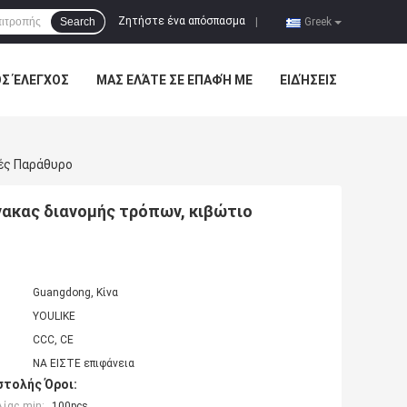
Ζητήστε ένα απόσπασμα
Search
|
Greek
ΌΣ ΈΛΕΓΧΟΣ
ΜΑΣ ΕΛΆΤΕ ΣΕ ΕΠΑΦΉ ΜΕ
ΕΙΔΉΣΕΙΣ
νές Παράθυρο
νακας διανομής τρόπων, κιβώτιο
Guangdong, Κίνα
YOULIKE
CCC, CE
ΝΑ ΕΙΣΤΕ επιφάνεια
τολής Όροι:
ίας min:
100pcs