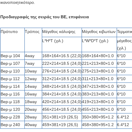
ικανοποιητικότερο.
Προδιαγραφές της σειράς του BE, επιφάνεια
Πρότυπο
Τρόπος
Μέγεθος κάλυψης
Μέγεθος κιβωτίων
Τερματι
L*H*T (χιλ.)
L*W*D*T (χιλ.)
μέγεθος
(χιλ.)
Bep-μ 104
4way
168×164×16.5 (22,0)
168×164×80×1.0
6*10
Bep-μ 107
7way
222×214×18.5 (24,0)
221×213×80×1.0
6*10
Bep-μ 110
10way
276×214×18.5 (24,0)
275×213×80×1.0
6*10
Αφήστε ένα μήνυμα
Bep-μ 112
12way
312×214×18.5 (24,0)
311×213×80×1.0
6*10
Bep-μ 114
14way
348×214×18.5 (24,0)
347×213×80×1.0
6*10
We bellen je snel terug!
Bep-μ 116
16way
384×214×18.5 (24,0)
383×213×80×1.0
6*10
Bep-μ 118
18way
420×214×18.5 (24,0)
419×213×80×1.0
6*10
Bep-μ 120
20way
456×214×18.5 (24,0)
455×213×80×1.0
6*10
Bep-μ 228
28way
351×381×19 (26,5)
350×380×95×1.2
6.4*12
Bep-μ 240
40way
459×381×19 (26,5)
458×380×95×1.2
6.4*12