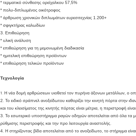
* τερματικό σύνθεσης ορείχαλκου 57,5%
* πολυ-διπλωμένος οικότροφος
* άρθρωση χρονικών διπλωμάτων ευρεσιτεχνίας 1.200+
* σφιγκτήρας καλωδίων
3. Επιθεώρηση
* υλική ανάλυση
* επιθεώρηση για τη μεμονωμένη διαδικασία
* ημιτελική επιθεώρηση προϊόντων
* επιθεώρηση τελικών προϊόντων
Τεχνολογία
Η νέα δομή αρθρώσεων υιοθετεί τον πυρήνα άξονων μετάλλων, ο οποί
1.
2. Το ειδικό σράπνελ ανοξείδωτου καθορίζει την κινητή πόρτα στην ιδα
και του κλεισίματος της κινητής πόρτας είναι μέτρια, η περιστροφή εί
3. Το εσωτερικό υποστήριγμα ραγών οδηγών αποτελείται από όλα τα μ
ρύθμισης περιστροφής και την προ λειτουργία αναστολής.
4. Η στηρίζοντας βίδα αποτελείται από το ανοξείδωτο, το στήριγμα είναι