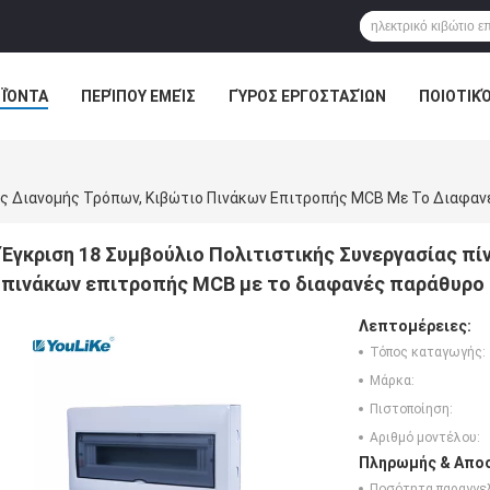
ΪΌΝΤΑ
ΠΕΡΊΠΟΥ ΕΜΕΊΣ
ΓΎΡΟΣ ΕΡΓΟΣΤΑΣΊΩΝ
ΠΟΙΟΤΙΚ
ας Διανομής Τρόπων, Κιβώτιο Πινάκων Επιτροπής MCB Με Το Διαφα
Έγκριση 18 Συμβούλιο Πολιτιστικής Συνεργασίας πί
πινάκων επιτροπής MCB με το διαφανές παράθυρο
Λεπτομέρειες:
Τόπος καταγωγής:
Μάρκα:
Πιστοποίηση:
Αριθμό μοντέλου:
Πληρωμής & Αποσ
Ποσότητα παραγγελ