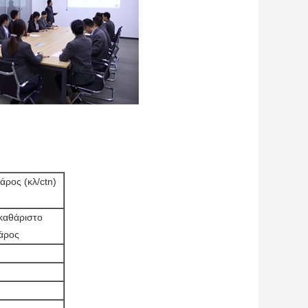
άρος (κλ/ctn)
καθάριστο
άρος