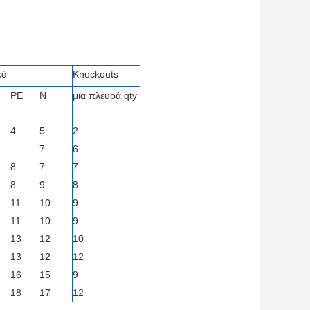
κά
Knockouts
PE
Ν
μια πλευρά qty
4
5
2
7
6
8
7
7
8
9
8
11
10
9
11
10
9
13
12
10
13
12
12
16
15
9
18
17
12