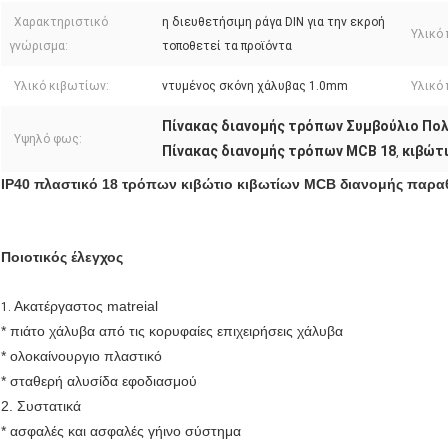
Χαρακτηριστικό
η διευθετήσιμη ράγα DIN για την εκροή
Υλικό
γνώρισμα:
τοποθετεί τα προϊόντα
Υλικό κιβωτίων:
ντυμένος σκόνη χάλυβας 1.0mm
Υλικό
Πίνακας διανομής τρόπων Συμβούλιο Πολ
Υψηλό φως:
Πίνακας διανομής τρόπων MCB 18
κιβώτ
,
IP40 πλαστικό 18 τρόπων κιβώτιο κιβωτίων MCB διανομής παρα
Ποιοτικός έλεγχος
Ακατέργαστος matreial
1.
* πιάτο χάλυβα από τις κορυφαίες επιχειρήσεις χάλυβα
* ολοκαίνουργιο πλαστικό
* σταθερή αλυσίδα εφοδιασμού
2. Συστατικά
* ασφαλές και ασφαλές γήινο σύστημα