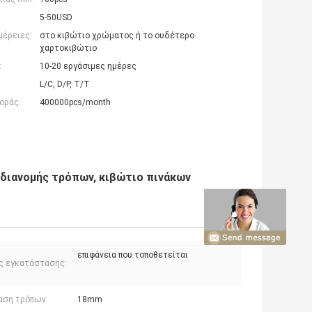
5-50USD
μέρειες:
στο κιβώτιο χρώματος ή το ουδέτερο
χαρτοκιβώτιο
:
10-20 εργάσιμες ημέρες
L/C, D/P, T/T
οράς:
400000pcs/month
 διανομής τρόπων, κιβώτιο πινάκων
επιφάνεια που τοποθετείται
ς εγκατάστασης:
αση τρόπων:
18mm