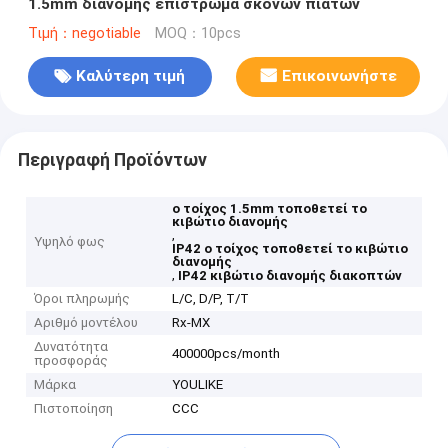
1.5mm διανομής επίστρωμα σκονών πιάτων
Τιμή：negotiable
MOQ：10pcs
Καλύτερη τιμή
Επικοινωνήστε
Περιγραφή Προϊόντων
ο τοίχος 1.5mm τοποθετεί το
κιβώτιο διανομής
,
Υψηλό φως
IP42 ο τοίχος τοποθετεί το κιβώτιο
διανομής
,
IP42 κιβώτιο διανομής διακοπτών
Όροι πληρωμής
L/C, D/P, T/T
Αριθμό μοντέλου
Rx-MX
Δυνατότητα
400000pcs/month
προσφοράς
Μάρκα
YOULIKE
Πιστοποίηση
CCC