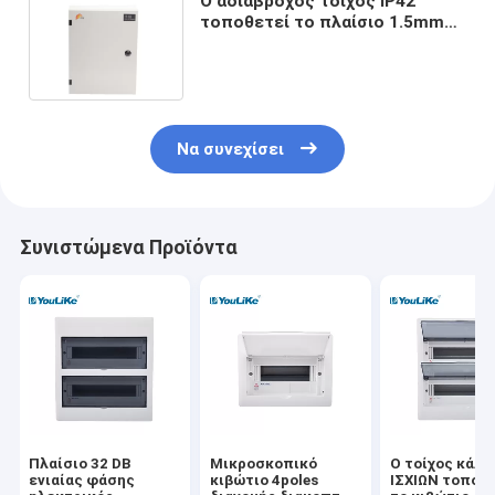
Ο αδιάβροχος τοίχος IP42
τοποθετεί το πλαίσιο 1.5mm
διανομής επίστρωμα σκονών
πιάτων
Να συνεχίσει
Συνιστώμενα Προϊόντα
Πλαίσιο 32 DB
Μικροσκοπικό
Ο τοίχος κάλ
ενιαίας φάσης
κιβώτιο 4poles
ΙΣΧΙΩΝ τοποθ