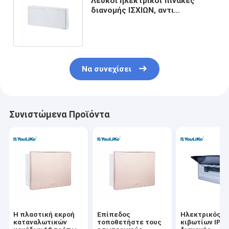
Λευκοί ηλεκτρικοί πίνακες
διανομής ΙΣΧΙΩΝ, αντι
παραμόρφωση κιβωτίων
συνδέσεων καλωδίων
Να συνεχίσει
Συνιστώμενα Προϊόντα
Η πλαστική εκροή
Επίπεδος
Ηλεκτρικός τ
καταναλωτικών
τοποθετήστε τους
κιβωτίων IP40