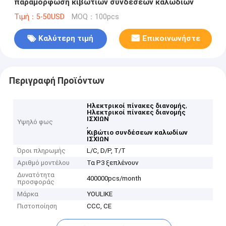
παραμόρφωση κιβωτίων συνδέσεων καλωδίων
Τιμή：5-50USD
MOQ：100pcs
Καλύτερη τιμή
Επικοινωνήστε
Περιγραφή Προϊόντων
,
Ηλεκτρικοί πίνακες διανομής
Ηλεκτρικοί πίνακες διανομής
ΙΣΧΙΩΝ
Υψηλό φως
,
Κιβώτιο συνδέσεων καλωδίων
ΙΣΧΙΩΝ
Όροι πληρωμής
L/C, D/P, T/T
Αριθμό μοντέλου
Τα P3 ξεπλένουν
Δυνατότητα
400000pcs/month
προσφοράς
Μάρκα
YOULIKE
Πιστοποίηση
CCC, CE