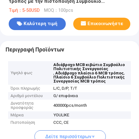
τρόπος με την πιστοποίηση Συμβούλιο
Πολιτιστικής Συνεργασίας
Τιμή：5-50USD
MOQ：100pcs
Καλύτερη τιμή
Επικοινωνήστε
Περιγραφή Προϊόντων
Αδιάβροχο MCB κιβώτιο Συμβούλιο
Πολιτιστικής Συνεργασίας
Υψηλό φως
,
,
Αδιάβροχο πλαίσιο 6 MCB τρόπος
Πλαίσιο 6 Συμβούλιο Πολιτιστικής
Συνεργασίας MCB τρόπος
Όροι πληρωμής
L/C, D/P, T/T
Αριθμό μοντέλου
G/ επιφάνεια
Δυνατότητα
400000pcs/month
προσφοράς
Μάρκα
YOULIKE
Πιστοποίηση
CCC, CE
Δείτε περισσότερων