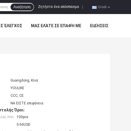
Ζητήστε ένα απόσπασμα
Αναζήτηση
|
Greek
ΌΣ ΈΛΕΓΧΟΣ
ΜΑΣ ΕΛΆΤΕ ΣΕ ΕΠΑΦΉ ΜΕ
ΕΙΔΉΣΕΙΣ
Guangdong, Κίνα
YOULIKE
CCC, CE
ΝΑ ΕΙΣΤΕ επιφάνεια
τολής Όροι:
ίας min:
100pcs
5-50USD