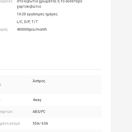
μέρειες:
στο κιβώτιο χρώματος ή το ουδέτερο
χαρτοκιβώτιο
:
10-20 εργάσιμες ημέρες
L/C, D/P, T/T
οράς:
400000pcs/month
Άσπρος
:
:
4way
 πορτών:
ABS/PC
ημένο ρεύμα:
55A/ 63A