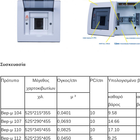
Συσκευασία
Πρότυπο
Μέγεθος
Όγκος/ctn
PC/ctn
Υπολογισμένο β
χαρτοκιβωτίων
χιλ.
μ ³
καθαρό
α
βάρος
β
Bep-μ 104
525*215*355
0,0401
10
9.58
Bep-μ 107
525*290*455
0,0693
10
14.66
Bep-μ 110
525*345*455
0,0825
10
17.10
Bep-μ 112
525*235*405
0,0450
5
9.25