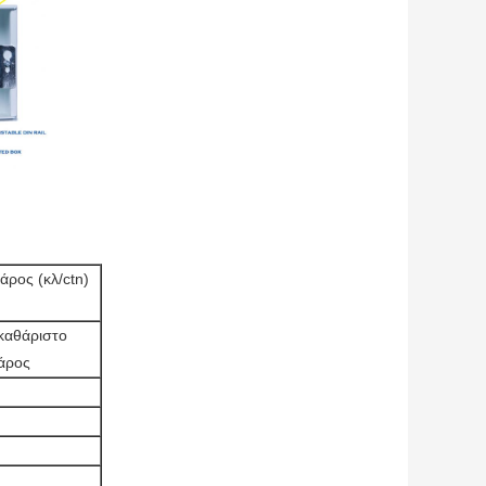
άρος (κλ/ctn)
καθάριστο
άρος