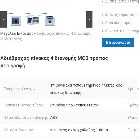
Συσκευασία λεπτο
Χρόνος παράδοσης
Όροι πληρωμής:
Δυνατότητα προσφ
Μεγάλες Εικόνας :
Αδιάβροχος πίνακας 4 διανομής
MCB τρόπος
Επικοινωνία
Αδιάβροχος πίνακας 4 διανομής MCB τρόπος
περιγραφή
επιφανειακά τοποθετημένος ηλεκτρικός
Όνομα προϊόντων:
Χρώμα
πίνακας διανομής
Τοποθετώντας τύπος:
Επιφάνεια που τοποθετείται
Τρόποι
Υλικό πλαισίων κάλυψης:
ABS
Υλικό
Υλικό κιβωτίων:
ντυμένος σκόνη χάλυβας 1.0mm
Εκτιμ