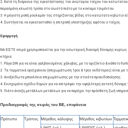
2. Κατά τη διάρκεια της εγκατάστασης του ανώτερου τοίχου του κατώτατου κ
περασμένη κλωστή τρύπα στο σωστό πιάτο με το κονίαμα τσιμέντου.
3. Η μέγιστη ροπή ρουλεμάν της στηρίζοντας βίδας στο κατώτατο κιβώτιο είν
4. Συστήνεται να εγκατασταθεί η επιτροπή υποστήριξης αφότου ο τοίχος.
Εφαρμογή
ΝΑ ΕΙΣΤΕ σειρά χρησιμοποιείται για την εσωτερική διανομή δύναμης κυρίως 
κτήρια.
1. Ράγα DIN για να είναι γαλβανισμένος χάλυβας, με το οριζόντιο & κάθετο funt
2. Τα τερματικά ορείχαλκου (επιχωμάτωση 1pcs & 1pcs ουδέτερες) είναι με 
3. Ανοξείδωτα μπουλόνια επιχωμάτωσης με την ετικέτα προειδοποίησης.
4. Ενισχυμένο σχέδιο δομών για να επιτρέψει την υψηλότερη εκτατή δύναμη
5. Πιάτο άνοιξη μετάλλων μετάλλων για να παρέχει την πρόσθετη ζωή υπηρ
Προδιαγραφές της σειράς του BE, επιφάνεια
Πρότυπο
Τρόπος
Μέγεθος κάλυψης
Μέγεθος κιβωτίων
Τερματι
L*H*T (χιλ.)
L*W*D*T (χιλ.)
μέγεθος