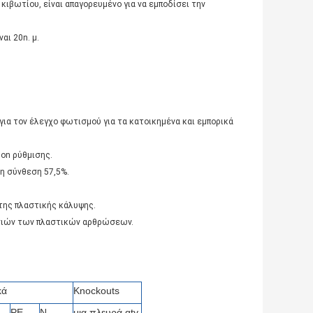
ιβωτίου, είναι απαγορευμένο για να εμποδίσει την
αι 20n. μ.
για τον έλεγχο φωτισμού για τα κατοικημένα και εμπορικά
ion ρύθμισης.
τη σύνθεση 57,5%.
 της πλαστικής κάλυψης.
εσιών των πλαστικών αρθρώσεων.
κά
Knockouts
PE
Ν
μια πλευρά qty