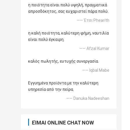
η ποιότητα είναι πολύ υψηλή, πραγματικά
απροσδόκητος, σας ευχαριστεί πάρα πολύ.
—— Έτσι Phearith
η καλή ποιότητα, καλύτερη φήμη, ναυτιλία
είναι πολύ έγκαιρη.
—— Afzal Kumar
καλός πωλητής, ευτυχής συνεργασία.
—— Iqbal Mabe
Εγγυημένα προϊόντα με την καλύτερη
υπηρεσία από την πείρα.
—— Danuka Nadeeshan
ΕΊΜΑΙ ONLINE CHAT NOW