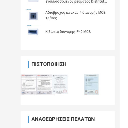
εναλλασσόμενου ρεύματος Distribut
δύναμης διανομής κιβώτιο διανομής
εξοπλισμού μικρό
Αδιάβροχος πίνακας 4 διανομής MCB
τρόπος
Κιβώτιο διανομής IP40 MCB
ΠΙΣΤΟΠΟΊΗΣΗ
ΑΝΑΘΕΩΡΉΣΕΙΣ ΠΕΛΑΤΏΝ