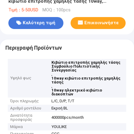
κιβώτιο επιτροπής χαμηλής τάσης 10way,
ηλεκτρικό κιβώτιο διακοπτών
Τιμή：5-50USD
MOQ：100pcs
Καλύτερη τιμή
Επικοινωνήστε
Περιγραφή Προϊόντων
Κιβώτιο επιτροπής χαμηλής τάσης
Συμβούλιο Πολιτιστικής
Συνεργασίας
,
Υψηλό φως
10way κιβώτιο επιτροπής χαμηλής
τάσης
,
10way ηλεκτρικό κιβώτιο
διακοπτών
Όροι πληρωμής
L/C, D/P, T/T
Αριθμό μοντέλου
Εκροή BL
Δυνατότητα
400000pcs/month
προσφοράς
Μάρκα
YOULIKE
Πιστοποίηση
CCC