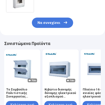
μεγέθους κιβωτίων διανομής Mcb
απόδειξης νερού τρόπων IP40
Να συνεχίσει
Συνιστώμενα Προϊόντα
Το Συμβούλιο
Κιβώτιο διανομής
Πλαίσιο 16 δι
Πολιτιστικής
δύναμης ηλεκτρικού
ενιαίας φάση
Συνεργασίας
εξοπλισμού
ηλεκτρικού
πιστοποίησε τον
κιβωτίων οικιακών
εξοπλισμού
ηλεκτρικό
πλαστικό
ηλεκτρικός
Καλύτερη τιμή
Καλύτερη τιμή
Καλύτερη 