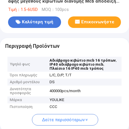
αφής μεγέθους κιβωτίων διανομής Mcb απόδειξης
νερού τρόπων IP40
Τιμή：1.5-6USD
MOQ：100pcs
Καλύτερη τιμή
Επικοινωνήστε
Περιγραφή Προϊόντων
,
Αδιάβροχο κιβώτιο mcb 16 τρόπων
Υψηλό φως
,
IP40 αδιάβροχο κιβώτιο mcb
Πλαίσιο 16 IP40 mcb τρόπος
Όροι πληρωμής
L/C, D/P, T/T
Αριθμό μοντέλου
DS
Δυνατότητα
400000pcs/month
προσφοράς
Μάρκα
YOULIKE
Πιστοποίηση
CCC
Δείτε περισσότερων