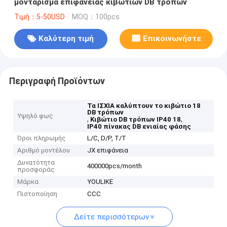
μοντάρισμα επιφάνειας κιβωτίων DB τρόπων
Τιμή：5-50USD
MOQ：100pcs
Καλύτερη τιμή
Επικοινωνήστε
Περιγραφή Προϊόντων
Τα ΙΣΧΙΑ καλύπτουν το κιβώτιο 18
DB τρόπων
Υψηλό φως
,
,
Κιβώτιο DB τρόπων IP40 18
IP40 πίνακας DB ενιαίας φάσης
Όροι πληρωμής
L/C, D/P, T/T
Αριθμό μοντέλου
JX επιφάνεια
Δυνατότητα
400000pcs/month
προσφοράς
Μάρκα
YOULIKE
Πιστοποίηση
CCC
Δείτε περισσότερων