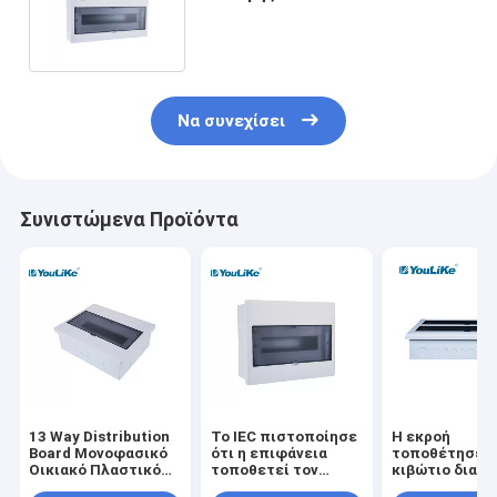
μοντάρισμα επιφάνειας
κιβωτίων DB τρόπων
Να συνεχίσει
Συνιστώμενα Προϊόντα
13 Way Distribution
Το IEC πιστοποίησε
Η εκροή
Board Μονοφασικό
ότι η επιφάνεια
τοποθέτησε τ
Οικιακό Πλαστικό
τοποθετεί τον
κιβώτιο διακ
Πλαστικό Power
ελαφρύ ηλεκτρικό
κιβωτίων 42W