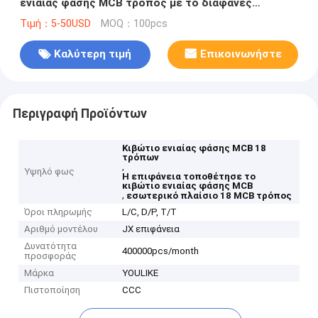
ενιαίας φάσης MCB τρόπος με το διαφανές
παράθυρο
Τιμή：5-50USD
MOQ：100pcs
Καλύτερη τιμή
Επικοινωνήστε
Περιγραφή Προϊόντων
Κιβώτιο ενιαίας φάσης MCB 18
τρόπων
,
Υψηλό φως
Η επιφάνεια τοποθέτησε το
κιβώτιο ενιαίας φάσης MCB
,
εσωτερικό πλαίσιο 18 MCB τρόπος
Όροι πληρωμής
L/C, D/P, T/T
Αριθμό μοντέλου
JX επιφάνεια
Δυνατότητα
400000pcs/month
προσφοράς
Μάρκα
YOULIKE
Πιστοποίηση
CCC