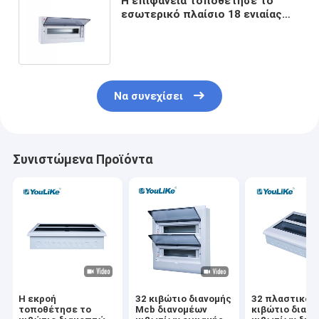
Η επιφάνεια τοποθέτησε το
εσωτερικό πλαίσιο 18 ενιαίας
φάσης MCB τρόπος με το
διαφανές παράθυρο
Να συνεχίσει
Συνιστώμενα Προϊόντα
Η εκροή
32 κιβώτιο διανομής
32 πλαστικό
τοποθέτησε το
Mcb διανομέων
κιβώτιο διακ