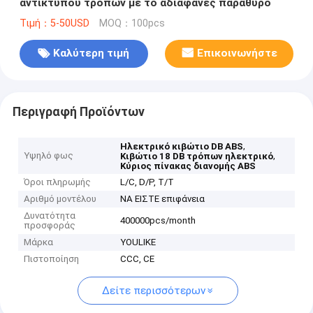
αντίκτυπου τρόπων με το αδιαφανές παράθυρο
Τιμή：5-50USD
MOQ：100pcs
Καλύτερη τιμή
Επικοινωνήστε
Περιγραφή Προϊόντων
,
Ηλεκτρικό κιβώτιο DB ABS
Υψηλό φως
,
Κιβώτιο 18 DB τρόπων ηλεκτρικό
Κύριος πίνακας διανομής ABS
Όροι πληρωμής
L/C, D/P, T/T
Αριθμό μοντέλου
ΝΑ ΕΙΣΤΕ επιφάνεια
Δυνατότητα
400000pcs/month
προσφοράς
Μάρκα
YOULIKE
Πιστοποίηση
CCC, CE
Δείτε περισσότερων