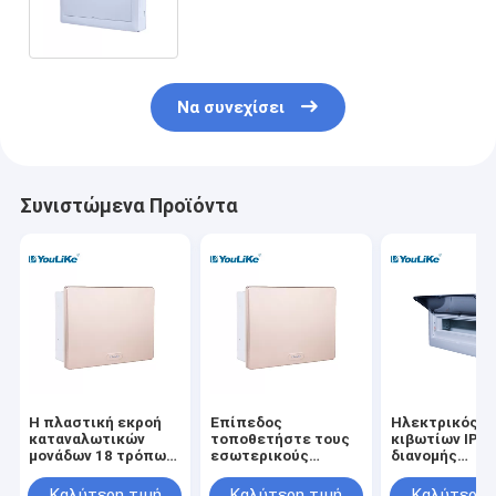
τρόπων με το αδιαφανές
παράθυρο
Να συνεχίσει
Συνιστώμενα Προϊόντα
Η πλαστική εκροή
Επίπεδος
Ηλεκτρικός τ
καταναλωτικών
τοποθετήστε τους
κιβωτίων IP40
μονάδων 18 τρόπων
εσωτερικούς
διανομής
τοποθετεί τον
πίνακες διανομής
ηλεκτρικής δ
πίνακα διανομής
MCB ηλεκτρικούς με
καταναλωτικ
Καλύτερη τιμή
Καλύτερη τιμή
Καλύτερη 