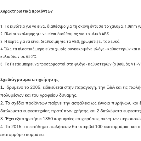
Χαρακτηριστικά προϊόντων
1. Το κιβώτιο για να είναι διαθέσιμο για τη σκόνη έντυσε το χάλυβα, 1.0mm γ
2. Πλαίσιο κάλυψης για να είναι διαθέσιμος για το υλικό ABS.
3. Η πόρτα για να είναι διαθέσιμη για τα ABS, χρωματίζει το λευκό.
4. Όλα τα πλαστικά μέρη είναι χωρίς συγκεκριμένη φλόγα - καθυστερών και
καλωδίων σε 650℃.
5. Το Pastic μπορεί να προσαρμοστεί στη φλόγα - καθυστερών (ο βαθμός V1~V0
Σχεδιάγραμμα
επιχείρησης
1.
Ιδρυμένο το 2005, ειδικεύεται στην παραγωγή, την Ε&Α και τις πωλή
πολυμέσων και του γραφείου δύναμης.
2. Το σχέδιο προϊόντων παίρνει την ασφάλεια ως έννοια πυρήνων, και έ
διπλώματα ευρεσιτεχνίας προτύπων χρήσης και 2 διπλώματα ευρεσιτε
3. Έχει εξυπηρετήσει 1350 κορυφαίες επιχειρήσεις ακίνητων περιουσιώ
4. Το 2015, το εισόδημα πωλήσεων θα υπερβεί 100 εκατομμύρια, και 
εκατομμύριο κομμάτια.