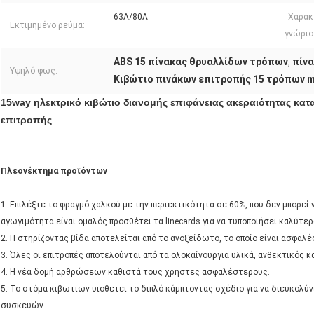
63A/80A
Χαρακ
Εκτιμημένο ρεύμα:
γνώρισ
ABS 15 πίνακας θρυαλλίδων τρόπων
πίν
,
Υψηλό φως:
Κιβώτιο πινάκων επιτροπής 15 τρόπων 
15way ηλεκτρικό κιβώτιο διανομής επιφάνειας ακεραιότητας κ
επιτροπής
Πλεονέκτημα προϊόντων
1. Επιλέξτε το φραγμό χαλκού με την περιεκτικότητα σε 60%, που δεν μπορεί 
αγωγιμότητα είναι ομαλός προσθέτει τα linecards για να τυποποιήσει καλύτ
2. Η στηρίζοντας βίδα αποτελείται από το ανοξείδωτο, το οποίο είναι ασφαλές
3. Όλες οι επιτροπές αποτελούνται από τα ολοκαίνουργια υλικά, ανθεκτικός κ
4. Η νέα δομή αρθρώσεων καθιστά τους χρήστες ασφαλέστερους.
5. Το στόμα κιβωτίων υιοθετεί το διπλό κάμπτοντας σχέδιο για να διευκολύ
συσκευών.