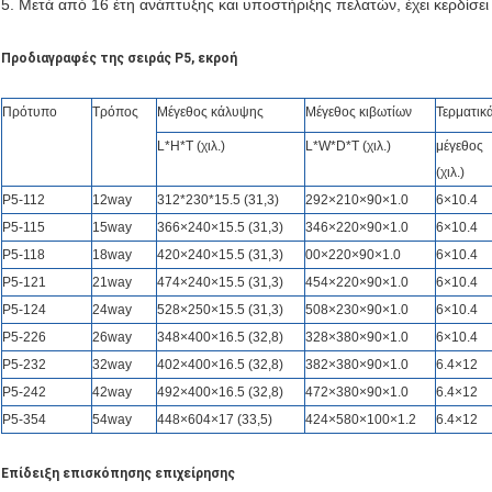
5. Μετά από 16 έτη ανάπτυξης και υποστήριξης πελατών, έχει κερδίσει
Προδιαγραφές της σειράς P5, εκροή
Πρότυπο
Τρόπος
Μέγεθος κάλυψης
Μέγεθος κιβωτίων
Τερματικ
L*H*T (χιλ.)
L*W*D*T (χιλ.)
μέγεθος
(χιλ.)
P5-112
12way
312
*230*15.5
(31,3)
292×210×90×1.0
6×10.4
P5-115
15way
366×240×15.5 (31,3)
346×220×90×1.0
6×10.4
P5-118
18way
420×240×15.5 (31,3)
00×220×90×1.0
6×10.4
P5-121
21way
474×240×15.5 (31,3)
454×220×90×1.0
6×10.4
P5-124
24way
528×250×15.5 (31,3)
508×230×90×1.0
6×10.4
P5-226
26way
348×400×16.5 (32,8)
328×380×90×1.0
6×10.4
P5-232
32way
402×400×16.5 (32,8)
382×380×90×1.0
6.4×12
P5-242
42way
492×400×16.5 (32,8)
472×380×90×1.0
6.4×12
P5-354
54way
448×604×17 (33,5)
424×580×100×1.2
6.4×12
Επίδειξη επισκόπησης επιχείρησης