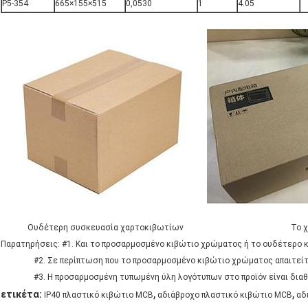
P5-354
665×155×515
0,0530
1
4.05
Ουδέτερη συσκευασία χαρτοκιβωτίων Το χαρτοκιβ
Παρατηρήσεις: #1. Και το προσαρμοσμένο κιβώτιο χρώματος ή το ουδέτερο κ
#2. Σε περίπτωση που το προσαρμοσμένο κιβώτιο χρώματος απαιτείται,
#3. Η προσαρμοσμένη τυπωμένη ύλη λογότυπων στο προϊόν είναι διαθέσ
,
,
ετικέτα:
IP40 πλαστικό κιβώτιο MCB
αδιάβροχο πλαστικό κιβώτιο MCB
αδ