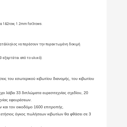
ια 1&2row, 1.2mm for3rows.
 κατάλληλος να περάσουν την πυρακτωμένη δοκιμή
 εξαρτάται από το υλικό).
σεις του εσωτερικού κιβωτίου διανομής, του κιβωτίου
χει λάβει 33 διπλώματα ευρεσιτεχνίας σχεδίου, 20
χνίας εφευρέσεων.
ν και τον οικοδόμο 1600 επιτροπής.
ο ετήσιος όγκος πωλήσεων κιβωτίων θα φθάσει σε 3