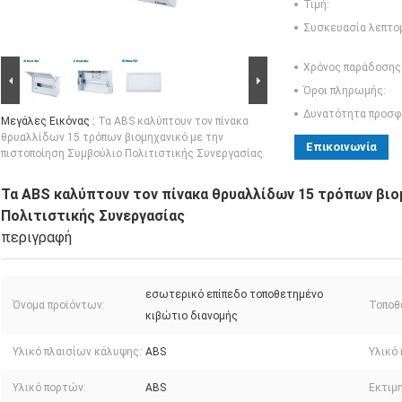
Τιμή:
Συσκευασία λεπτο
Χρόνος παράδοσης
Όροι πληρωμής:
Δυνατότητα προσφ
Μεγάλες Εικόνας :
Τα ABS καλύπτουν τον πίνακα
θρυαλλίδων 15 τρόπων βιομηχανικό με την
Επικοινωνία
πιστοποίηση Συμβούλιο Πολιτιστικής Συνεργασίας
Τα ABS καλύπτουν τον πίνακα θρυαλλίδων 15 τρόπων βιο
Πολιτιστικής Συνεργασίας
περιγραφή
εσωτερικό επίπεδο τοποθετημένο
Όνομα προϊόντων:
Τοποθ
κιβώτιο διανομής
Υλικό πλαισίων κάλυψης:
ABS
Υλικό
Υλικό πορτών:
ABS
Εκτιμ