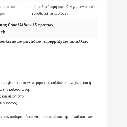
τηριστικό
η διευθετήσιμη ράγα DIN για την εκροή
μα:
τοποθετεί τα προϊόντα
ακας θρυαλλίδων 15 τρόπων
,
mcb
αταναλωτικών μονάδων περιφράξεων μετάλλων
να ραγίσει και να γλιστρήσει το καλώδιο συνεχώς, και η
ερα την καλωδίωση.
 και αξιόπιστο.
αι όμορφος.
νει τον καθαρισμό και να προστατεύσει την ασφάλεια των