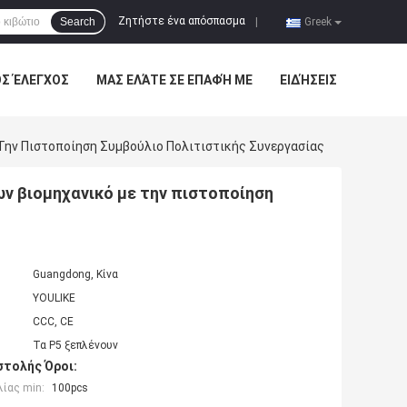
Ζητήστε ένα απόσπασμα
Search
|
Greek
ΌΣ ΈΛΕΓΧΟΣ
ΜΑΣ ΕΛΆΤΕ ΣΕ ΕΠΑΦΉ ΜΕ
ΕΙΔΉΣΕΙΣ
Την Πιστοποίηση Συμβούλιο Πολιτιστικής Συνεργασίας
ν βιομηχανικό με την πιστοποίηση
Guangdong, Κίνα
YOULIKE
CCC, CE
Τα P5 ξεπλένουν
τολής Όροι:
ίας min:
100pcs