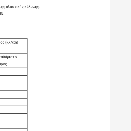
 της πλαστικής κάλυψης.
IN.
ος (κλ/ctn)
καθάριστο
άρος