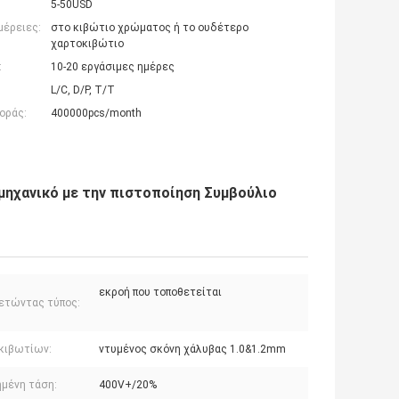
5-50USD
μέρειες:
στο κιβώτιο χρώματος ή το ουδέτερο
χαρτοκιβώτιο
:
10-20 εργάσιμες ημέρες
L/C, D/P, T/T
οράς:
400000pcs/month
μηχανικό με την πιστοποίηση Συμβούλιο
εκροή που τοποθετείται
ετώντας τύπος:
 κιβωτίων:
ντυμένος σκόνη χάλυβας 1.0&1.2mm
ημένη τάση:
400V+/20%