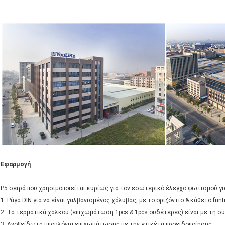
Εφαρμογή
P5 σειρά που χρησιμοποιείται κυρίως για τον εσωτερικό έλεγχο φωτισμού για
1. Ράγα DIN για να είναι γαλβανισμένος χάλυβας, με το οριζόντιο & κάθετο funt
2. Τα τερματικά χαλκού (επιχωμάτωση 1pcs & 1pcs ουδέτερες) είναι με τη σ
3. Ανοξείδωτα μπουλόνια επιχωμάτωσης με την ετικέτα προειδοποίησης.