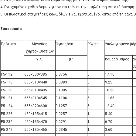
4. Ενισχυμένο σχέδιο δομών για να επιτρέψει την υψηλότερη εκτατή δύναμη
5. Οι πλαστικοί σφιγκτήρες καλωδίων είναι εξοπλισμένοι κάτω από τη ράγα D
Συσκευασία
Πρότυπο
Μέγεθος
Όγκος/ctn
PC/ctn
Υπολογισμένο βάρ
χαρτοκιβωτίων
χιλ.
μ ³
καθαρό βάρος
α
β
P5-112
655×300×385
0,0756
5
17.10
P5-115
655×310×440
0,0893
5
9.25
P5-118
655×310×495
0,1005
5
10.20
P5-121
655×310×545
0,1106
5
11.65
P5-124
655×320×600
0,1257
5
12.40
P5-226
460×135×415
0,0257
1
5.40
P5-232
460×135×470
0,0291
1
6.70
P5-242
550×135×465
0,0345
1
3.60