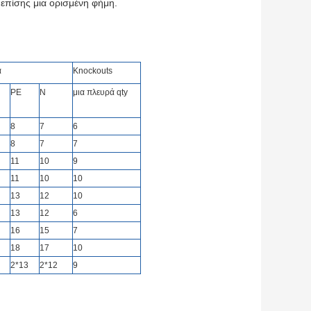
 επίσης μια ορισμένη φήμη.
ά
Knockouts
PE
Ν
μια πλευρά qty
8
7
6
8
7
7
11
10
9
11
10
10
13
12
10
13
12
6
16
15
7
18
17
10
2*13
2*12
9