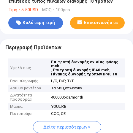
επίπεδος τύπος πινάκων διανομής 18 τρόπων
Τιμή：5-50USD
MOQ：100pcs
Καλύτερη τιμή
Επικοινωνήστε
Περιγραφή Προϊόντων
Επιτροπή διανομής ενιαίας φάσης
mcb
Υψηλό φως
,
,
Επιτροπή διανομής IP40 mcb
Πίνακας διανομής τρόπων IP40 18
Όροι πληρωμής
L/C, D/P, T/T
Αριθμό μοντέλου
Τα M5 ξεπλένουν
Δυνατότητα
400000pcs/month
προσφοράς
Μάρκα
YOULIKE
Πιστοποίηση
CCC, CE
Δείτε περισσότερων