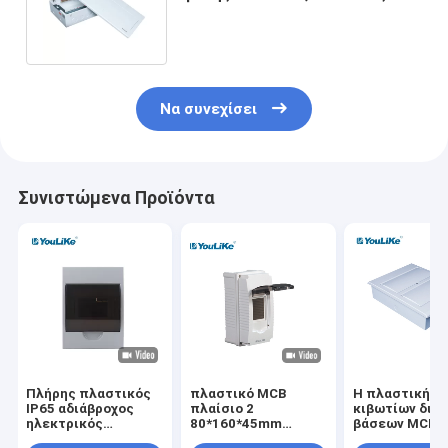
τύπος πινάκων διανομής 18
τρόπων
Να συνεχίσει
Συνιστώμενα Προϊόντα
Πλήρης πλαστικός
πλαστικό MCB
Η πλαστική ε
IP65 αδιάβροχος
πλαίσιο 2
κιβωτίων δια
ηλεκτρικός
80*160*45mm
βάσεων MCB
επιτροπής πίνακας
εσωτερικό κιβώτιο
μετάλλων κιβ