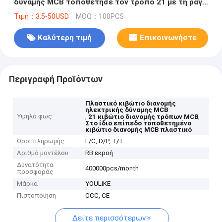
δύναμης MCB τοποθέτησε τον τρόπο 21 με τη ράγα
DIN
Τιμή：3.5-50USD
MOQ：100PCS
Καλύτερη τιμή
Επικοινωνήστε
Περιγραφή Προϊόντων
Πλαστικό κιβώτιο διανομής
ηλεκτρικής δύναμης MCB
Υψηλό φως
,
,
21 κιβώτιο διανομής τρόπων MCB
Στο ίδιο επίπεδο τοποθετημένο
κιβώτιο διανομής MCB πλαστικό
Όροι πληρωμής
L/C, D/P, T/T
Αριθμό μοντέλου
RB εκροή
Δυνατότητα
400000pcs/month
προσφοράς
Μάρκα
YOULIKE
Πιστοποίηση
CCC, CE
Δείτε περισσότερων