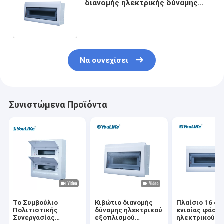
διανομής ηλεκτρικής δύναμης
MCB τοποθέτησε τον τρόπο 21
με τη ράγα DIN
Να συνεχίσει
Συνιστώμενα Προϊόντα
Το Συμβούλιο
Κιβώτιο διανομής
Πλαίσιο 16 δι
Πολιτιστικής
δύναμης ηλεκτρικού
ενιαίας φάση
Συνεργασίας
εξοπλισμού
ηλεκτρικού