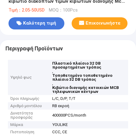
κιβώτιο διακοπτών τιμών κιβωτίων διανομής Mcb
32 τρόπων
Τιμή：2.05-50USD
MOQ：100Pcs
Καλύτερη τιμή
Επικοινωνήστε
Περιγραφή Προϊόντων
Πλαστικό πλαίσιο 32 DB
προσαρτημάτων τρόπος
,
Τοποθετημένο τοποθετημένο
Υψηλό φως
πλαίσιο 32 DB τρόπος
,
Κιβώτιο διανομής κατοικιών MCB
τηλεφωνικών κέντρων
Όροι πληρωμής
L/C, D/P, T/T
Αριθμό μοντέλου
RB εκροή
Δυνατότητα
400000PCS/month
προσφοράς
Μάρκα
YOULIKE
Πιστοποίηση
CCC, CE