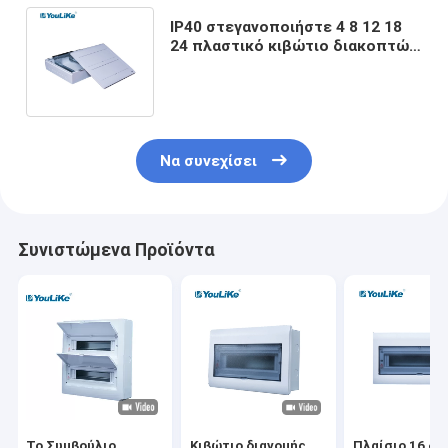
IP40 στεγανοποιήστε 4 8 12 18
24 πλαστικό κιβώτιο διακοπτών
τιμών κιβωτίων διανομής Mcb 32
τρόπων
Να συνεχίσει
Συνιστώμενα Προϊόντα
Το Συμβούλιο
Κιβώτιο διανομής
Πλαίσιο 16 δι