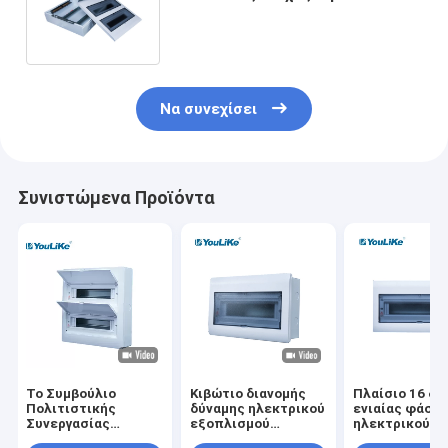
διακοπτών τοποθέτησε 32
τρόπους IP40
Να συνεχίσει
Συνιστώμενα Προϊόντα
Το Συμβούλιο
Κιβώτιο διανομής
Πλαίσιο 16 δι
Πολιτιστικής
δύναμης ηλεκτρικού
ενιαίας φάση
Συνεργασίας
εξοπλισμού
ηλεκτρικού
πιστοποίησε τον
κιβωτίων οικιακών
εξοπλισμού