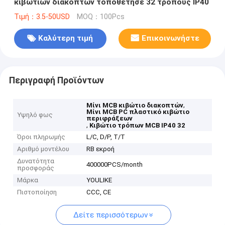
κιβωτίων διακοπτών τοποθέτησε 32 τρόπους IP40
Τιμή：3.5-50USD
MOQ：100Pcs
Καλύτερη τιμή
Επικοινωνήστε
Περιγραφή Προϊόντων
,
Μίνι MCB κιβώτιο διακοπτών
Μίνι MCB PC πλαστικό κιβώτιο
Υψηλό φως
περιφράξεων
,
Κιβώτιο τρόπων MCB IP40 32
Όροι πληρωμής
L/C, D/P, T/T
Αριθμό μοντέλου
RB εκροή
Δυνατότητα
400000PCS/month
προσφοράς
Μάρκα
YOULIKE
Πιστοποίηση
CCC, CE
Δείτε περισσότερων