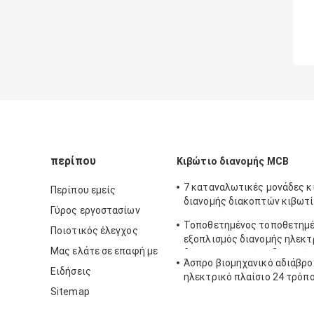
περίπου
Κιβώτιο διανομής MCB
7 καταναλωτικές μονάδες 
Περίπου εμείς
διανομής διακοπτών κιβωτί
Γύρος εργοστασίων
Mcb τρόπων
Τοποθετημένος τοποθετημ
Ποιοτικός έλεγχος
εξοπλισμός διανομής ηλεκτ
Μας ελάτε σε επαφή με
δύναμης κιβωτίων διανομής
Άσπρο βιομηχανικό αδιάβρο
περίφραξη μετάλλων
Ειδήσεις
ηλεκτρικό πλαίσιο 24 τρόπος
Sitemap