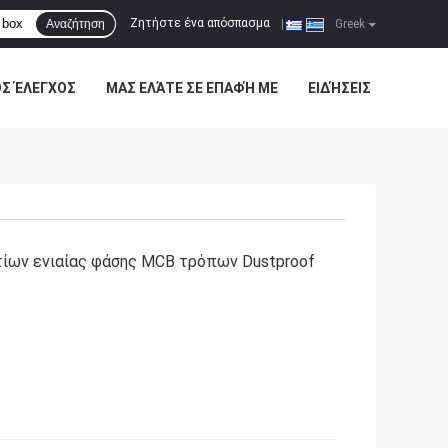
Ζητήστε ένα απόσπασμα
Αναζήτηση
|
Greek
ΌΣ ΈΛΕΓΧΟΣ
ΜΑΣ ΕΛΆΤΕ ΣΕ ΕΠΑΦΉ ΜΕ
ΕΙΔΉΣΕΙΣ
τίων ενιαίας φάσης MCB τρόπων Dustproof