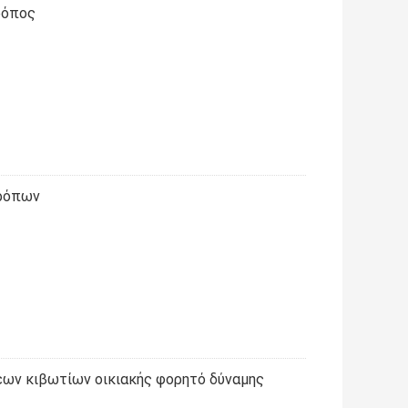
ρόπος
τρόπων
έων κιβωτίων οικιακής φορητό δύναμης