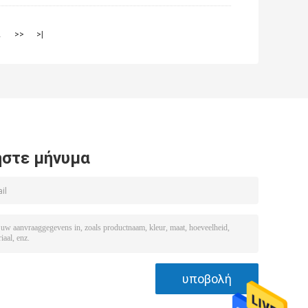
2
>>
>|
στε μήνυμα