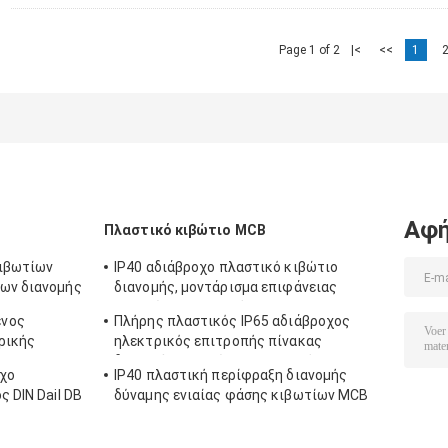
Page 1 of 2
|<
<<
1
Αφή
Πλαστικό κιβώτιο MCB
κιβωτίων
IP40 αδιάβροχο πλαστικό κιβώτιο
ων διανομής
διανομής, μοντάρισμα επιφάνειας
κιβωτίων DB 18 τρόπων
ένος
Πλήρης πλαστικός IP65 αδιάβροχος
ρικής
ηλεκτρικός επιτροπής πίνακας
 MCB με την
διανομής κιβωτίων ηλεκτρικός
χο
IP40 πλαστική περίφραξη διανομής
υπαίθριος
 DIN Dail DB
δύναμης ενιαίας φάσης κιβωτίων MCB